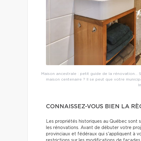
Maison ancestrale : petit guide de la rénovation… Sa
maison centenaire ? Il se peut que votre municip
I
CONNAISSEZ-VOUS BIEN LA RÈ
Les propriétés historiques au Québec sont s
les rénovations. Avant de débuter votre proj
provinciaux et fédéraux qui s'appliquent à v
restrictions sur les modifications de façade