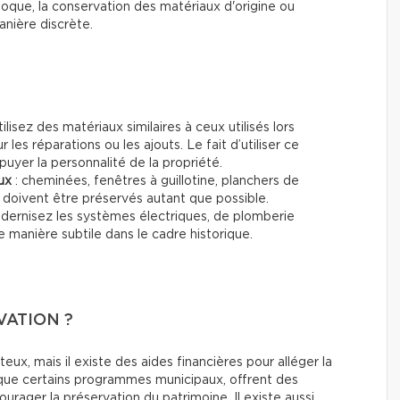
poque, la conservation des matériaux d'origine ou
anière discrète.
tilisez des matériaux similaires à ceux utilisés lors
r les réparations ou les ajouts. Le fait d’utiliser ce
puyer la personnalité de la propriété.
ux
: cheminées, fenêtres à guillotine, planchers de
s doivent être préservés autant que possible.
dernisez les systèmes électriques, de plomberie
e manière subtile dans le cadre historique.
ATION ?
x, mais il existe des aides financières pour alléger la
que certains programmes municipaux, offrent des
urager la préservation du patrimoine. Il existe aussi